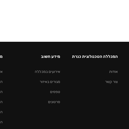
המכללה הטכנולוגית כנרת
מידע חשוב
מס
אודות
אירועים במכללה
אד
צור קשר
מגורים באיזור
הנ
טפסים
הנ
סרטונים
הנ
הנ
הנ