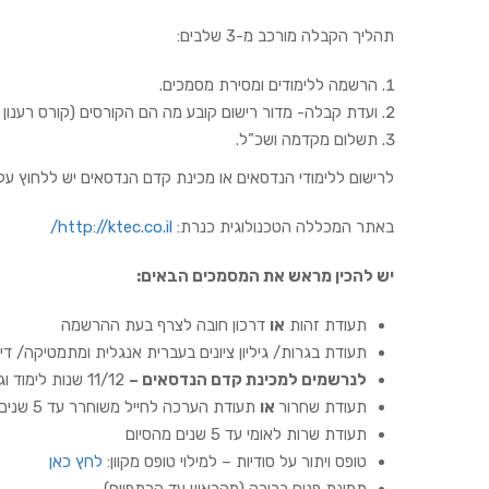
תהליך הקבלה מורכב מ-3 שלבים:
הרשמה ללימודים ומסירת מסמכים.
ועדת קבלה- מדור רישום קובע מה הם הקורסים (קורס רענ
תשלום מקדמה ושכ”ל.
לרישום ללימודי הנדסאים או מכינת קדם הנדסאים יש ללחוץ ע
באתר המכללה הטכנולוגית כנרת:
http://ktec.co.il/
יש להכין מראש את המסמכים הבאים
:
תעודת זהות
או
דרכון חובה לצרף בעת ההרשמה
תעודת בגרות/ גיליון ציונים בעברית אנגלית ומתמטיקה/ דיפלומ
לנרשמים למכינת קדם הנדסאים –
11/12 שנות לימוד וגיליון ציונים אם ישנו
תעודת שחרור
או
תעודת הערכה לחייל משוחרר עד 5 שנים
תעודת שרות לאומי עד 5 שנים מהסיום
טופס ויתור על סודיות – למילוי טופס מקוון:
לחץ כאן