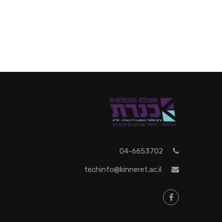
04-6653702
techinfo@kinneret.ac.il