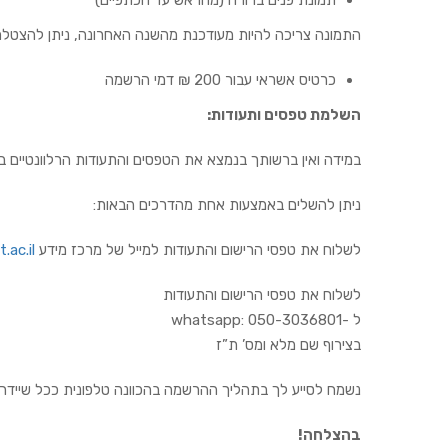
תמונת פנים ברורה (מהראש עד הכתפיים)
התמונה צריכה להיות מעודכנת מהשנה האחרונה, ניתן להצטל
כרטיס אשראי עבור 200 ₪ דמי הרשמה
השלמת טפסים ותעודות
:
במידה ואין ברשותך בנמצא את הטפסים והתעודות הרלוונטיים
ניתן להשלים באמצעות אחת מהדרכים הבאות:
לשלוח את טפסי הרישום והתעודות למייל של מרכז מידע
.ac.il
לשלוח את טפסי הרישום והתעודות
ל -whatsapp: 050-3036801
בצירוף שם מלא ומס’ ת”ז
נשמח לסייע לך בתהליך ההרשמה בהכוונה טלפונית ככל שיידרש במס’: 02
בהצלחה!