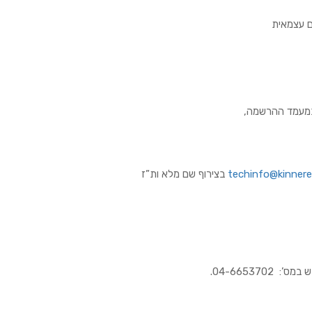
ם עצמאית
 במעמד ההרשמה,
techinfo@kinneret
בצירוף שם מלא ות”ז
04-66537.