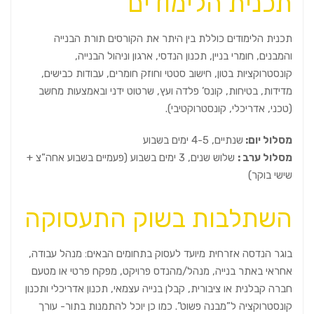
תכנית הלימודים
תכנית הלימודים כוללת בין היתר את הקורסים תורת הבנייה
והמבנים, חומרי בניין, תכנון הנדסי, ארגון וניהול הבנייה,
קונסטרוקציות בטון, חישוב סטטי וחוזק חומרים, עבודות כבישים,
מדידות, בטיחות, קונס’ פלדה ועץ
,
שרטוט ידני ובאמצעות מחשב
(טכני, אדריכלי, קונסטרוקטיבי).
מסלול יום:
שנתיים, 4-5 ימים בשבוע
מסלול ערב
:
שלוש שנים, 3 ימים בשבוע (פעמיים בשבוע אחה”צ +
שישי בוקר)
השתלבות בשוק התעסוקה
בוגר הנדסה אזרחית מיועד לעסוק בתחומים הבאים: מנהל עבודה,
אחראי באתר בנייה, מנהל/מהנדס פרויקט, מפקח פרטי או מטעם
חברה קבלנית או ציבורית, קבלן בנייה עצמאי, תכנון אדריכלי ותכנון
קונסטרוקציה ל”מבנה פשוט”. כמו כן יוכל להתמנות בתור- עורך