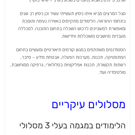
שנים, 3 ימים בשבוע (פעמיים בשבוע בערב + שישי בוקר)
סגל המרצים מביא איתו ניסיון תעשייתי עשיר וכן ניסיון רב שנים
בתחומי ההוראה. הלימודים מתקיימים באווירה נעימה ותומכת
ומאפשרת למעוניינים לרכוש השכלה בתחום התוכנה. למכללה
מעבדות מחשבים משוכללות וחדישות.
הסטודנטים משתתפים במגוון קורסים תיאורטיים ומעשיים בתחום
המתמטיקה, תכנות, מערכות הפעלה, אבטחת מידע – סייבר,
רשתות תקשורת, תכנות אפליקציות בסלולארי, גרפיקה ממוחשבת,
מולטימדיה ועוד.
מסלולים עיקריים
הלימודים במגמה בעלי 3 מסלולי