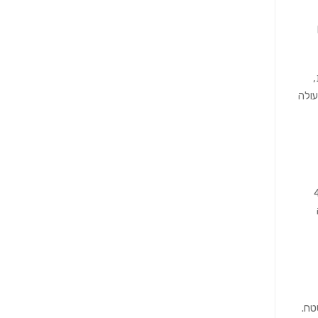
,
עולה
ס ההנדסאים של משרד התמ”ת, רשאי לתכנן תכנון אדריכלי של “מבנה פשוט” [מבנה עד 4
טח.