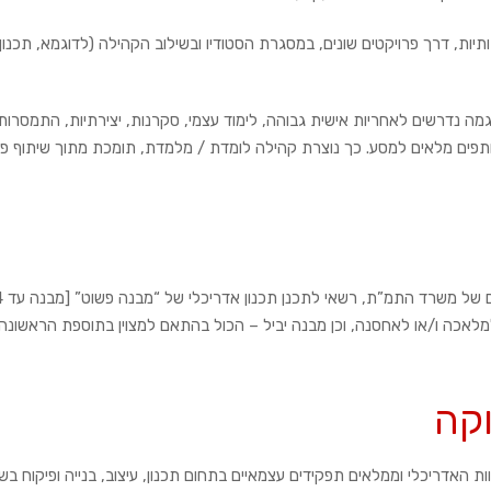
יות, דרך פרויקטים שונים, במסגרת הסטודיו ובשילוב הקהילה (לדוגמא, תכנון
מה נדרשים לאחריות אישית גבוהה, לימוד עצמי, סקרנות, יצירתיות, התמסרות
ושותפים מלאים למסע. כך נוצרת קהילה לומדת / מלמדת, תומכת מתוך שיתוף פ
“הנדסאי אדריכלות ועיצוב פנים הרשום בפנק
 למלאכה ו/או לאחסנה, וכן מבנה יביל – הכול בהתאם למצוין בתוספת הראשונה
קה
ת האדריכלי וממלאים תפקידים עצמאיים בתחום תכנון, עיצוב, בנייה ופיקוח בש