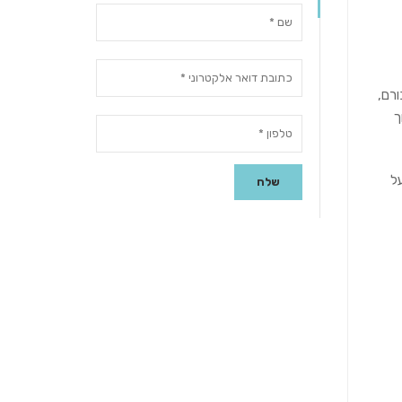
רם,
ך
ל