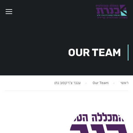
OUR TEAM
ראשי
Our Team
ענבר צ’רקסוב נתן