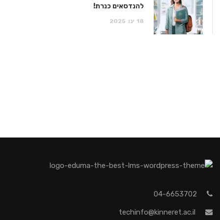
להנדסאים כנרת!
18
ינו
2025
04-6653702
techinfo@kinneret.ac.il