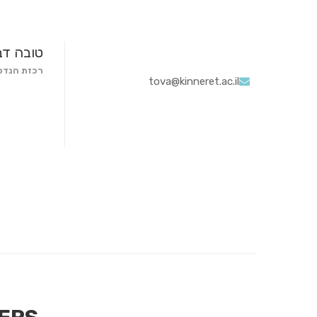
טובה דב
רכזת הנדס
tova@kinneret.ac.il