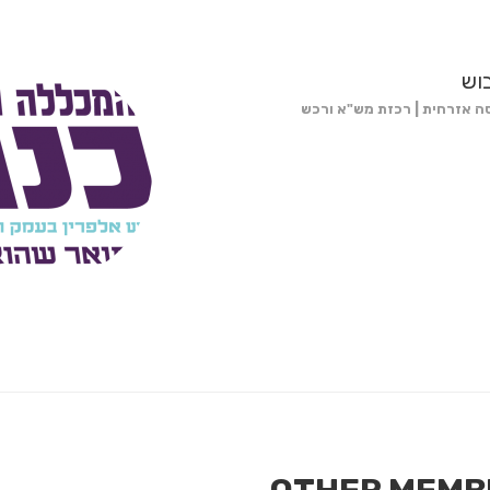
וש
ה אזרחית | רכזת מש"א ורכש