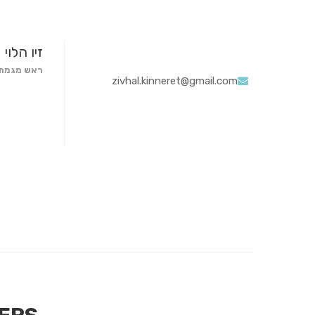
זיו הלוי
ראש מגמת 
zivhal.kinneret@gmail.com