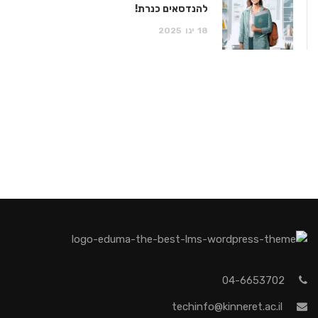
להנדסאים כנרת!
18
ינו
2025
04-6653702
techinfo@kinneret.ac.il