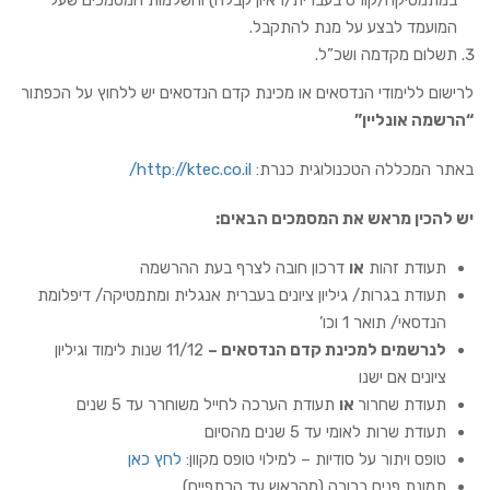
במתמטיקה/קורס בעברית/ראיון קבלה) והשלמות המסמכים שעל
המועמד לבצע על מנת להתקבל.
תשלום מקדמה ושכ”ל.
לרישום ללימודי הנדסאים או מכינת קדם הנדסאים יש ללחוץ על הכפתור
“הרשמה אונליין”
באתר המכללה הטכנולוגית כנרת:
http://ktec.co.il/
יש להכין מראש את המסמכים הבאים
:
תעודת זהות
או
דרכון חובה לצרף בעת ההרשמה
תעודת בגרות/ גיליון ציונים בעברית אנגלית ומתמטיקה/ דיפלומת
הנדסאי/ תואר 1 וכו’
לנרשמים למכינת קדם הנדסאים –
11/12 שנות לימוד וגיליון
ציונים אם ישנו
תעודת שחרור
או
תעודת הערכה לחייל משוחרר עד 5 שנים
תעודת שרות לאומי עד 5 שנים מהסיום
טופס ויתור על סודיות – למילוי טופס מקוון:
לחץ כאן
תמונת פנים ברורה (מהראש עד הכתפיים)