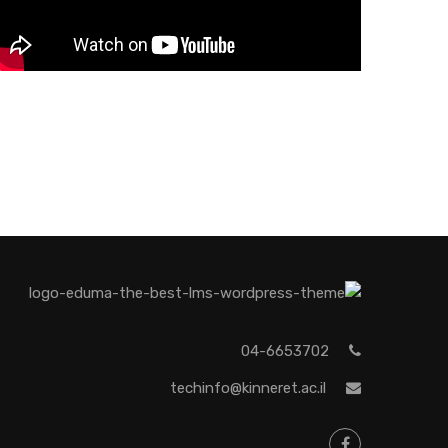
04-6653702
techinfo@kinneret.ac.il