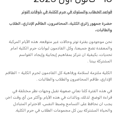
قواعد الخطاب والسلوك في حرم الكلية في بأوقات التوتر
حضرة جمهور زائري الكلية، المحاضرون، الطاقم الإداري، الطلاب
والطالبات،
نحن موجودون بفترة توتر وحالات غير متوقعه. هذه الأيام المركبة
والمعقدة تضع جميعنا، وكل القادمون لبوابات حرم الكلية امام
تحديات، بكيفية ان نتركز بمفاهيم إيجابية وإيجاد القواسم
المشتركة بيننا .
الكلية ملتزمة لسلامة ورفاهية كل القادمون لحرم الكلية – الطاقم
الإداري، طاقم المحاضرون والطلاب والطالبات .
في هذه الفترة كلنا نعاني صعوبة تقبل وجهات نظر مختلفة في
قراءة الوضع. لذلك، وبالذات في هذه الأيام ،وأكثر من أي وقت اخر،
يجب ان نحافظ على التسامح وضبط النفس، الاحترام المتبادل
والحياة المشتركة بين كل مجموعات الطلاب في حرم الكلية.