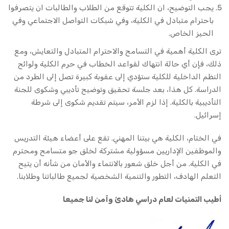
يجب التوضيح، ان الكلية تتوقع من الطلاب والطالبات ان يتصرفوا
باحترام متبادل في الكلية، وفي شبكات التواصل الاجتماعي وفي
الحيز الخاص.
ترى الكلية أهمية في التسامح والاحترام المتبادل والتعايش، ومع
ذلك، فإن أي حالة انتهاك لقواعد الخطاب في حرم الكلية ولوائح
النظم الداخلية للكلية ستؤدي إلى عقوبة كبيرة تصل إلى الطرد من
الدراسة. كل هذا، بعد جلسة تحقيق وتوضيح تأديبي وشكوى للجنة
التأديبية بالكلية. إذا لزم الأمر، سيتم تقديم شكوى إلى شرطة
إسرائيل.
في الختام، الكلية هي بيتنا المهني. تقع على أعضاء هيئة التدريس
والموظفين الإداريين مسؤولية مشتركة لخلق جو متسامح ومحترم
في الكلية. من أجل خلق شعور بالانتماء والأمان من شأنه أن يتيح
التعلم الهادف، التطور والتنمية الشخصية لجميع طالباتنا وطلابنا.
أطيب التمنيات لعام دراسي هادئ وآمن لنا جميعا