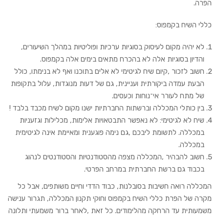
הפרה.
כללי השיח בקמפוס:
לא יהיה מקום לעיסוק בסוגיות ערכיות ופוליטיות במהלך השיעורים,
והדיון בסוגיות אלה לא בהכרח מתאים בימים אלה בקמפוס.
חשוב לזכור ,קיום שיח לגיטימי לא אלים בתוכנו ואף לא בנימתו, כולל
הבעת עמדה ביקורתית ועניינית, גם של דעות מנוגדות, עלול בתקופות
של מתח לעורר אי־נוחות וכעסים.
בין כותלי המכללה וברשתות החברתיות ישנו מקום לשיח מכבד בלבד !
שיח לא לגיטימי: לא נאפשר התבטאויות אלימות, מכלילות וגזעניות
במכללה. לתשומת ליבכם ,גם נימה פוגענית ומאיימת אינה לגיטימית
במכללה.
חשוב להבהיר ,המכללה מצפה מהסטודנטיות והסטודנטים לנהוג
בכבוד גם ברשת החברתית במרחב הפרטי.
המכללה רואה חשיבות בסובלנות, כבוד הדדי וחיים משותפים, אבל כל
מקרה של הפרת כללי השיח בקמפוס וחוקי תקנון המכללה, תגרור ענישה
משמעותית עד הרחקה מהלימודים. כל זאת ,לאחר ברור משמעתי ותלונה