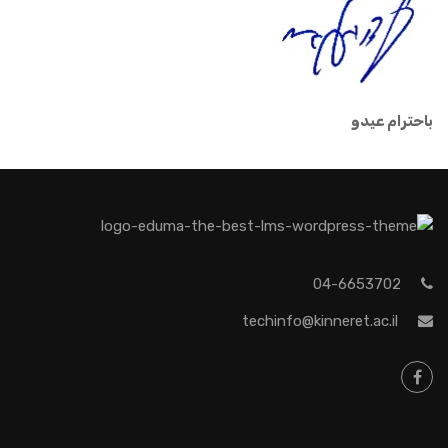
باحترام عيدو
04-6653702
techinfo@kinneret.ac.il