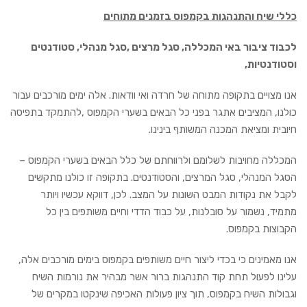
כללי שיח והתנהגות בקמפוס בזמנים מתוחים
לכבוד ציבור באי המכללה, סגל מרצים ,סגל מנהלי, סטודנטים
וסטודנטיות,
אנו מצויים בתקופה מתוחה של חרדה ואי וודאות. אלה ימים מורכבים עבור
כולנו, המציבים אתגר בפני כל הבאים בשערי הקמפוס ,להתמקד בתפיסה
חיובית ומציאת המכנה המשותף בינינו.
המכללה מחויבות לשלומם ולרווחתם של כלל הבאים בשערי הקמפוס –
הסגל המנהלי, סגל המרצים, והסטודנטים. בתקופה זו כולנו מתקשים
לקבל את נקודות המבט השונות על המצב. לכן, דווקא עכשיו ויותר
מתמיד, נשמור על סובלנות, על כבוד הדדי וחיים משותפים בין כל
הקבוצות בקמפוס.
אנו מאמינים כי בכדי ליצור חיים משותפים בקמפוס בימים מורכבים אלה,
עלינו לפעול תחת קוד התנהגות ברור אשר מבהיר את נורמות השיח
וגבולות השיח בקמפוס, תוך ציון פעולות האכיפה שינקטו במקרים של