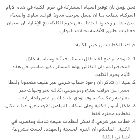
نحن نؤمن بان توفير الحياة المشتركة في حرم الكلية في هذه الأيام
المركبة، يتطلب منا ان نعمل بموجب مدونة قواعد سلوك واضحة،
يبين معايير وحدود الخطاب في حرم الكلية، مع الإشارة الى سيران
فعاليات تطبيق الأنظمة بحالات التجاوز.
قواعد الخطاب في حرم الكلية:
لا يوجد موضع للانشغال بمسائل قيِمَّيه وسياسية خلال
المحاضرات، وان النقاش بهذه المسائل، غير مناسب في هذه
الأيام بحرم الكلية.
علينا ان نتذكر ،ان وجود خطاب شرعي غير عنيف مضمونا ولفظا
،معبرا عن موقف نقدي وموضوعي ،كذلك نحو وجهات نظر
معارضه وعكسية، سوف تؤدي بفترة التوتر عدم راحة وغضب .
داخل أسوار الكلية وعلى شبكات التواصل الاجتماعي، هناك مكان
لخطاب محترم فقط.
خطاب غير شرعي: لا نمكن لفظيات عنيفة شامله وعنصريه في
الكلية. لعلمكم ،أن النبرة المسيئة والمهددة ليست مشروعة
أيضا في الكلية.