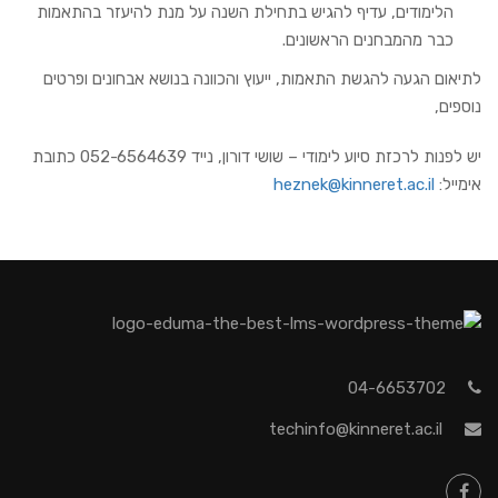
הלימודים, עדיף להגיש בתחילת השנה על מנת להיעזר בהתאמות
כבר מהמבחנים הראשונים.
לתיאום הגעה להגשת התאמות, ייעוץ והכוונה בנושא אבחונים ופרטים
נוספים,
יש לפנות לרכזת סיוע לימודי – שושי דורון, נייד 052-6564639 כתובת
אימייל:
heznek@kinneret.ac.il
04-6653702
techinfo@kinneret.ac.il