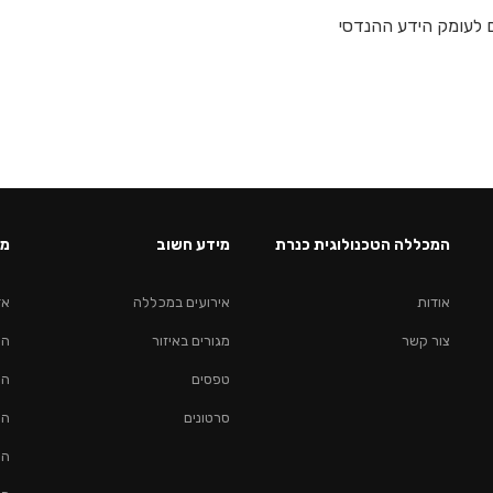
ם לעומק הידע ההנדסי
המכללה הטכנולוגית כנרת
מידע חשוב
מס
אודות
אירועים במכללה
אד
צור קשר
מגורים באיזור
הנ
טפסים
הנ
סרטונים
הנ
הנ