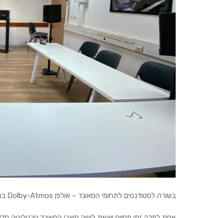
בשורה לסטודנטים לתחומי הסאונד – אולפן Dolby-Atmos במגמת סאונד, במכללת כנרת!
אחת לפרק זמן מסוים יוצאת לשוק מוצרי הסאונד טכנולוגיה חד