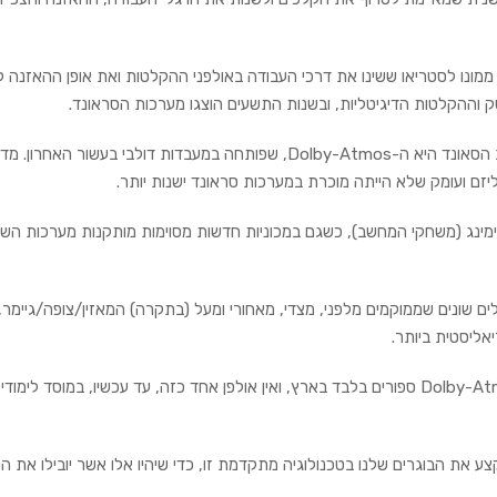
ממונו לסטריאו ששינו את דרכי העבודה באולפני ההקלטות ואת אופן ההאזנה למ
 וההקלטות הדיגיטליות, ובשנות התשעים הוצגו מערכות הסראונד.
טכנולוגיה חדשה יחסית שמשנה את כללי המשחק בתחום עיצוב הסאונד היא ה-Dolby-Atmos, שפותחה במעבדות דולבי בעשור האחרו
זם ועומק שלא הייתה מוכרת במערכות סראונד ישנות יותר.
הגיימינג (משחקי המחשב), כשגם במכוניות חדשות מסוימות מותקנות מערכות הש
Dolby-At מקצועית משתמשת בלפחות 12 רמקולים שונים שממוקמים מלפני, מצדי, מאחורי ומעל (בתקרה) המאזין/צופה/ג
ליסטית ביותר.
למרות היותה נפוצה כיום בתחומים שהוזכרו, קיימים אולפני Dolby-Atmos ספורים בלבד בארץ, ואין אולפן אחד כזה, עד עכשיו, במוסד 
 את הבוגרים שלנו בטכנולוגיה מתקדמת זו, כדי שיהיו אלו אשר יובילו את 