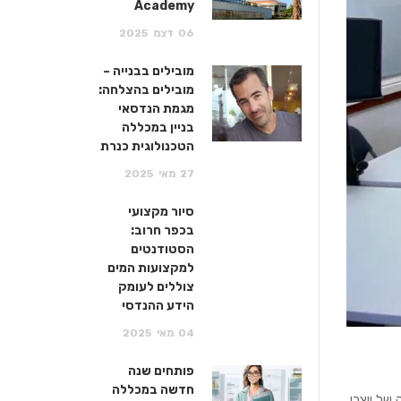
Academy
06
דצמ
2025
מובילים בבנייה –
מובילים בהצלחה:
מגמת הנדסאי
בניין במכללה
הטכנולוגית כנרת
27
מאי
2025
סיור מקצועי
בכפר חרוב:
הסטודנטים
למקצועות המים
צוללים לעומק
הידע ההנדסי
04
מאי
2025
פותחים שנה
חדשה במכללה
של יוצרי