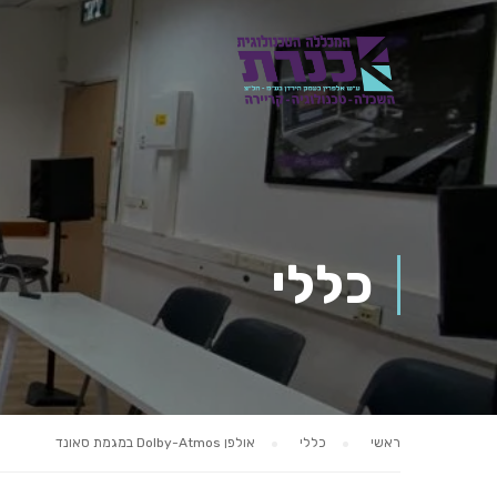
כללי
ראשי
כללי
אולפן Dolby-Atmos במגמת סאונד