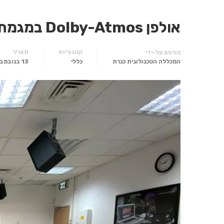
אולפן Dolby-Atmos במגמת סאונד
קטגוריות
תאריך
פורסם על-ידי
המכללה הטכנולוגית כנרת
כללי
13 בנובמבר 2022