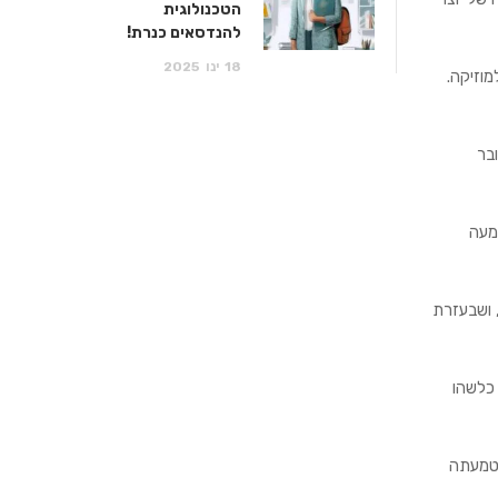
הטכנולוגית
להנדסאים כנרת!
18
ינו
2025
וזיקה.
ן. מדובר
מעה
יימר, ושבעזרת
לימודי כלשהו
הטמעתה