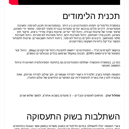
תכנית הלימודים
במסגרת הלימודים יתמחו הסטודנטים בין היתר, באסטרטגיות תכנון לוגיסטי וחשיבה
אסטרטגית, דרכים וכלים בגיבוש יעדים ומטרות בבניית מערך לוגיסטי, מחזור חיי הארגון,
שיפור ושינוי של שיטות עבודה, ניהול לפי יעדים, שיטות בקרה ומדדי ביצוע, מיקור חוץ
בארגון, תכנון צרכי האחסון, ניהול מערכות רכש, ניהול מערכות לוגיסטיות, ניהול מערכות
מלאי ממוחשב, היבטים חוקיים בניהול לוגיסטי, ניתוח דוחות חשבונאיים, שיטות לתמחור
המוצר ובדיקת כדאיות השקעה בפרויקטים.
בהקשר לקורסים הנ”ל – הסטודנטים ייחשפו לתוכנות ניהול פרויקטים (Msp), ניהול יצור
ותפעול פריורטי/סאפ (ERP), תכנות באקסל ושימוש בכלים טכנולוגיים נוספים.
כמו כן, במסגרת ההכשרה ישתלמו הסטודנטים גם בתחומי הפסיכולוגיה הארגונית וניהול
המשאב האנושי.
המגמה תפתח בקרב תלמידיה כישורי למידה עצמאיים, תוך שילוב למידה מרחוק, וזאת
במטרה להכין את בוגריה להתמודדות עם האתגרים החדשים של עולם התעו”נ.
מסלול ערב
:
מותאם לאנשים עובדים – 3 פעמים בשבוע אחה”צ, למשך שלוש שנים.
השתלבות בשוק התעסוקה
בוגרי המגמה יוכלו להשתלב בסיום הלימודים במגוון משרות במשק אשר נוגעות בתחומים