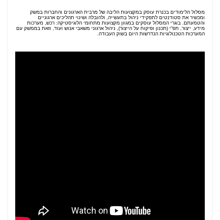
מסלול הלימודים בכנרת עוסק במקצועות הליבה של מרבית הארגונים והחברות במשק
ומכשיר את סטודנטים לתפקידי ניהול בתעשייה, ולהובלה ושינוי תהליכים ארגוניים
והטמעתם. בוגרי המסלול עוסקים במגוון מקצועות מתחומי הלוגיסטיקה: רכש, מערכות
מידע, ייצור, תפ”י (תכנון ופיקוח על הייצור), ניהול ארגוני משאבי אנוש ועוד, וזאת בממשק עם
המערכות הטכנולוגיות הנדרשות היום בשוק העבודה.