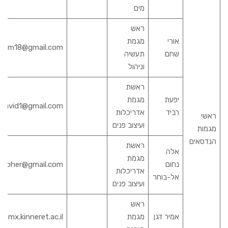
מים
ראש
אורי
מגמת
aham18@gmail.com
שחם
תעשיה
וניהול
ראשת
יפעת
מגמת
t.ravid1@gmail.com
רביד
אדריכלות
ראשי
ועיצוב פנים
מגמות
הנדסאים
ראשת
אלה
מגמת
נחום
el.boher@gmail.com
אדריכלות
אל-בוחר
ועיצוב פנים
ראש
אמיר דגן
מגמת
a@mx.kinneret.ac.il