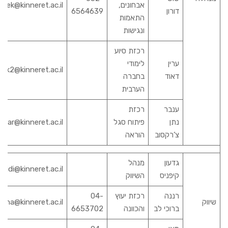
אבחונים,
nek@kinneret.ac.il
דורון
6564639
התאמות
ונגישות
רכזת סיוע
ערין
לימודי
ek2@kinneret.ac.il
דאוד
בחברה
הערבית
ענבר
רכזת
נתן
פיתוח סגל
nbar@kinneret.ac.il
צ’רקסוב
הוראה
גדעון
מנהל
gidi@kinneret.ac.il
קיפניס
השיווק
רננה
רכזת יעוץ
04-
שיווק
nana@kinneret.ac.il
ברוכי לב
והכוונה
6653702