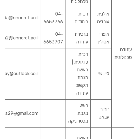
טכנולוגית
אילנית
רכזת
04-
tuda@kinneret.ac.il
עובדיה
לימודים
6653766
אופרי
מזכירת
04-
da2@kinneret.ac.il
אסולין
עתודה
6653707
עתודה
רכזת
טכנולוגית
פדגוגית |
ראשת
סיון שי
shay@outlook.co.il
מגמת
תקשוב
עתודה
ראש
זוהיר
מגמת
bbas29@gmail.com
עבאס
מכטרוניקה
ראשת