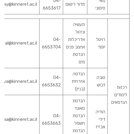
מאי
04-
מדור רישום
may@kinneret.ac.il
סימוני
6653617
תעשיה
וניהול
רויטל
אדריכלות
04-
vital@kinneret.ac.il
יוסף
ועיצוב פנים
6653704
הנדסת
מים
הנדסה
טובה
04-
אזרחית
tova@kinneret.ac.il
דבוש
6653632
רכזות
(בניין)
לימודים
הנדסת
הנדסאים
סאונד
הודיה
הנדסת
04-
דידי
yaa@kinneret.ac.il
חשמל
6653663
אבזיז
הנדסת