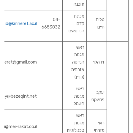
תוכנה
מכינת
טליה
04-
קדם
atid@kinneret.ac.il
חיים
6653832
הנדסאים
ראש
מגמת
זיו הלוי
הנדסה
kinneret@gmail.com
אזרחית
(בניין)
ראש
יעקב
מגמת
koby@bezeqint.net
פלשקס
חשמל
ראש
רועי
מגמת
roi@mei-rakat.co.il
מזרחי
טכנולוגיות