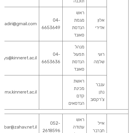
תוכנה
ראש
אלון
מגמת
04-
aladiri@gmail.com
אדירי
הנדסת
6653649
סאונד
מנהל
רועי
תפעול
04-
roys@kinneret.ac.il
שלמה
הנדסת
6653636
סאונד
ראשת
ענבר
מכינת
נתן
@mx.kinneret.ac.il
קדם
צ’רקסוב
הנדסאים
ראש
אייל
052-
עתודה
arbar@zahav.net.il
חברבר
2618596