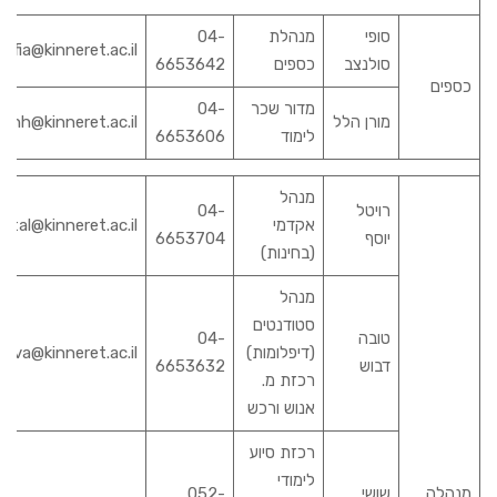
סופי
מנהלת
04-
sofia@kinneret.ac.il
סולנצב
כספים
6653642
כספים
מדור שכר
04-
מורן הלל
anh@kinneret.ac.il
לימוד
6653606
מנהל
רויטל
04-
אקדמי
vital@kinneret.ac.il
יוסף
6653704
(בחינות)
מנהל
סטודנטים
טובה
04-
(דיפלומות)
tova@kinneret.ac.il
דבוש
6653632
רכזת מ.
אנוש ורכש
רכזת סיוע
לימודי
מנהלה
שושי
052-