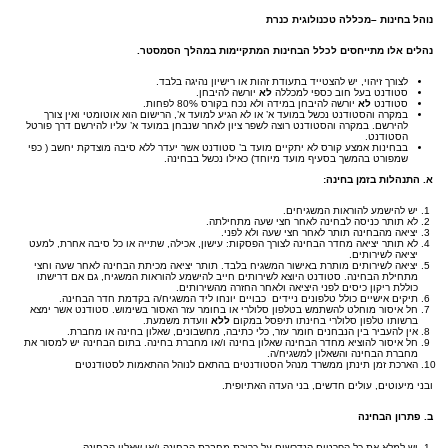
נוהל בחינות –מכללה טכנולוגית כנרת
נהלים אלו מתייחסים לכלל הבחינות המתקיימות במהלך הסמסטר.
לצורך זיהוי, יש להצטייד בתעודת זהות או רישיון נהיגה בלבד.
סטודנט בעל חוב כספי למכללה
לא
יורשה להיבחן.
סטודנט
לא
יורשה להיבחן במידה ולא נכח בקורס 80% לפחות.
במקרה והסטודנט נכשל במועד א’ או לא הגיע למועד א’, הרישום הוא אוטומטי ואין צורך
להירשם. במקרה והסטודנט רוצה לשפר ציון לאחר שנבחן במועד א’ עליו להירשם דרך פורטל
הסטודנט.
בבחינות אמצע קורס לא יתקיים מועד ב’ סטודנט אשר יעדר ללא סיבה מוצדקת יחשב ( כפי
שמפורט בהמשך בסעיף מועד מיוחד) כאילו נכשל בבחינה.
א.
התנהלות בזמן בחינה:
יש להישמע להוראות המשגיחים.
לא תותר כניסה לבחינה לאחר חצי שעה מתחילתה.
יציאה מהבחינה תותר לאחר חצי שעה ולא לפני.
לא תותר יציאה מחדר הבחינה לצורך הפסקות: עישון, אכילה, שתייה או כל סיבה אחרת, למעט
יציאה לשירותים.
יציאה לשירותים מותרת באישור המשגיח בלבד. תותר יציאה מכיתת הבחינה לאחר שעה וחצי
מתחילת הבחינה. סטודנט היוצא לשירותים חייב להישמע להוראות המשגיח, גם אם דרישתו
כוללת ריקון כיסים לפני היציאה ולאחר החזרה מהשירותים.
תיקים אישיים כולל טלפונים ניידים כבויים יונחו ליד המשגיח/ה בקדמת חדר הבחינה.
חל איסור מוחלט להשתמש בטלפון סלולרי או בחומר עזר האסור בשימוש. סטודנט אשר ימצא
ברשותו טלפון סלולרי בחינתו תיפסל במקום
ללא
וועדת משמעת.
אין להעביר בין הנבחנים חומר עזר, כלי כתיבה, מחשבונים, שאלון בחינה או מחברת.
חל איסור להוציא מחדר הבחינה שאלון בחינה ו/או מחברת בחינה. בתום הבחינה יש למסור את
מחברת הבחינה והשאלון למשגיח/ה.
הארכת זמן תינתן ממשרד מנהל הסטודנטים בהתאם לנוהל ההתאמות לסטודנטים
ובני מיעוטים, עולים חדשים, בני העדה האתיופית.
ב.
פתרון הבחינה
יש למלא את כל הפרטים הנדרשים על כריכת מחברת הבחינה ו/או שאלון הבחינה.