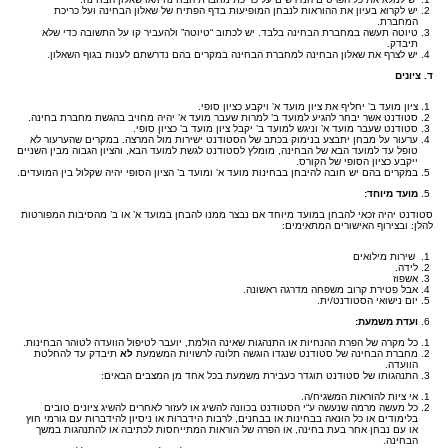
יש לקרוא בעיון את ההוראות לנבחן המופיעות בדף הפתיח של שאלון הבחינה ועל כריכת
המחברת.
טיוטה תעשה במחברת הבחינה בלבד. יש לכתוב “טיוטה” ולהעביר קו על התשובה כדי שלא
תיבדק.
יש לצרף את שאלון הבחינה למחברת הבחינה במקרים בהם נדרשתם לענות בגוף השאלון.
ד.
ציונים
ציון מועד ב’ יחליף את ציון מועד א’ ויקבע כציון סופי.
סטודנט אשר יבחר להגיע למועד ב’ למרות שעבר מועד א’ יהיה מחויב בהגשת מחברת בחינה.
סטודנט שעבר מועד א’ וניגש למועד ב’ יקבל ציון מועד ב’ כציון סופי.
ערעור על מבחן יתבצע בנימוק בכתב של הסטודנט ישירות מול המרצה. במקרים שהערעור לא
טופל עד למועד הבא של הבחינה, מומלץ לסטודנט לגשת למועד הבא, והציון הגבוה מבין השניים
ייקבע כציון הסופי של הקורס.
במקרים בהם יש חובה להיבחן בבחינות מועד א’ ומועד ב’ הציון הסופי יהיה שקלול בין המועדים.
מועד מיוחד:
סטודנט יהיה זכאי להבחן במועד מיוחד אם נבצר ממנו להבחן במועד א’ או ב’ מהסיבות המפורטות
להלן: ובצירוף האישורים המתאימים:
שירות מילואים
לידה.
אשפוז
אבל פטירת קרוב משפחה מדרגה ראשונה.
יום נישואי הסטודנט/ית.
ועדת משמעת:
כל מקרה של הפרת ההנחיות או התנהגות שאינה הולמת, יועבר לטיפול הוועדה לטוהר הבחינות.
מחברת הבחינה של סטודנט שנגדו הוגשה תלונה לרשויות המשמעת
לא
תיבדק עד להחלטת
הוועדה.
התנהגותו של סטודנט תוגדר כעבירת משמעת בכל אחד מן המצבים הבאים:
אי ציות להוראות המשגיח/ה.
כל מעשה מרמה שנעשה ע“י הסטודנט בכוונה להשיג או לעזור לאחרים להשיג ציונים טובים
בלימודים או כל הונאה בבחינות או בבחנים, לרבות הידברות או ניסיון להידברות עם גורמי חוץ
או עם נבחן אחר בעת בחינה, או הפרה של הוראות המתייחסות לכתיבה או להתנהגות במשך
הבחינה.