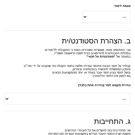
מגמת לימוד:
ב. הצהרת הסטודנט/ית
אני, החתום/ה מטה, מאשר/ת ומצהיר/ה בזאת כי התקבלתי ללימודים
במכללה הטכנולוגית להנדסאים כנרת לשנה הראשונה תשפ״ז,
במעמד של
"סטודנט/ית על תנאי"
.
קבלתי על תנאי נובעת מחוסר עמידה מלאה בתנאי הקבלה כפי שנקבעו על ידי מה״ט
(המכון הממשלתי להכשרה בטכנולוגיה ובמדע),
ובשל חוסר בציון סופי עובר באחד או יותר מהמקצועות הבאים
(נא לסמן את החסר הרלוונטי):
בחירת מקצוע חסר (בחירה אחת בלבד):
ג. התחייבות
אני מתחייב/ת בזה להשלים את כל חובותיי הנדרשים
(השגת הציון הסופי העובר הנדרש במקצועות הבגרות ו/או המכינה)