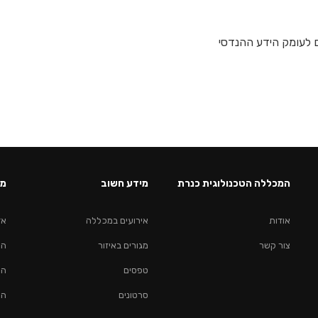
ם לעומק הידע ההנדסי
המכללה הטכנולוגית כנרת
מידע חשוב
מס
אודות
אירועים במכללה
אד
צור קשר
מגורים באיזור
הנ
טפסים
הנ
סרטונים
הנ